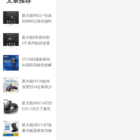
文章推荐
新大陆HR22+扫条
码同时记录扫描时
间
新大陆HR系列和
OY系列如何设置
扫描GS1码输出括
号
OY20扫描条形码
出现前后缺失的解
决办法
新大陆OY20如何
设置扫14位条码少
了最后一位
（ITF14、交叉25
新大陆HR15-BT扫
码）
GS1-128少了最后
一位数的问题
新大陆HR15-BT批
量功能及附加功能
设置方法