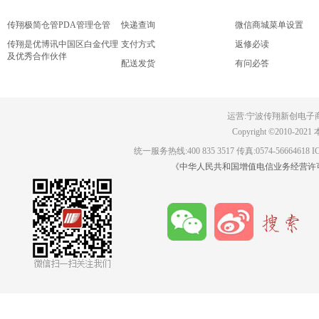
传翔极简仓管PDA管理仓管
快递查询
微信商城菜单设置
传翔是优博讯中国区白金代理
支付方式
返修必读
及优秀合作伙伴
配送发货
有问必答
传翔2022年招贤纳士，职等你
来！
运营:
宁波传翔新创电子
Copyright ©201
统一服务热线:400 835 3517 传真:0574-56664618
《中华人民共和国增值电信业务经营许可证》