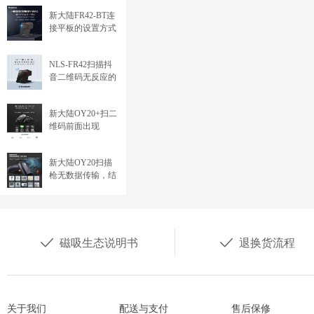
新大陆FR42-BT连
接平板的设置方式
NLS-FR42扫描抖
音二维码无反应的
解决方法
新大陆OY20+扫二
维码前面出现
\000026 或 \000029
的问题（ECI）
新大陆OY20扫描
枪无数据传输，结
束加回车符


磁吸生态说明书
退换货流程
关于我们
配送与支付
售后保修