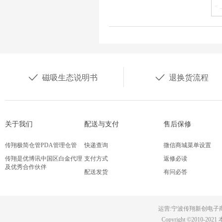
<


磁吸生态说明书
退换货流程
关于我们
配送与支付
售后保修
传翔极简仓管PDA管理仓管
快递查询
微信商城菜单设置
传翔是优博讯中国区白金代理
支付方式
返修必读
及优秀合作伙伴
配送发货
有问必答
传翔2022年招贤纳士，职等你
来！
运营:
宁波传翔新创电子
Copyright ©201