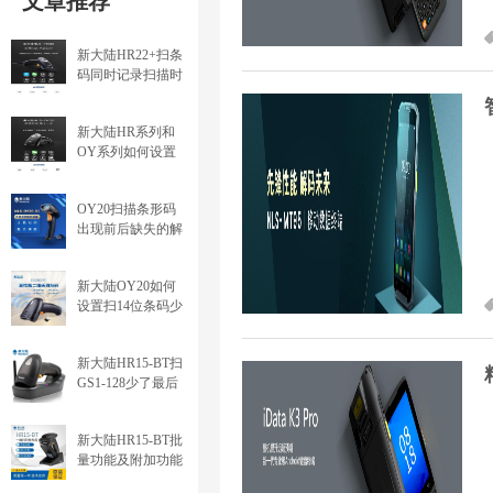
文章推荐
新大陆HR22+扫条
码同时记录扫描时
间
新大陆HR系列和
OY系列如何设置
扫描GS1码输出括
号
OY20扫描条形码
出现前后缺失的解
决办法
新大陆OY20如何
设置扫14位条码少
了最后一位
（ITF14、交叉25
新大陆HR15-BT扫
码）
GS1-128少了最后
一位数的问题
新大陆HR15-BT批
量功能及附加功能
设置方法