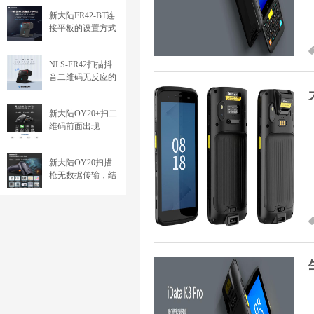
新大陆FR42-BT连
接平板的设置方式
NLS-FR42扫描抖
音二维码无反应的
解决方法
新大陆OY20+扫二
维码前面出现
\000026 或 \000029
的问题（ECI）
新大陆OY20扫描
枪无数据传输，结
束加回车符